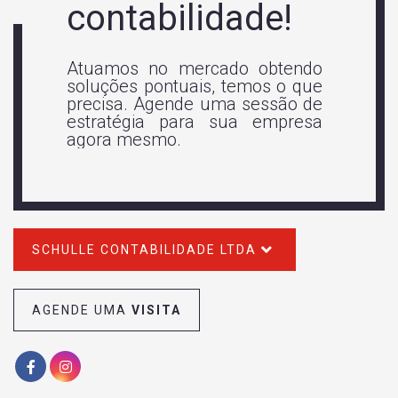
de!
parc
obtendo
Conquis
os o que
cliente
essão de
intelige
 empresa
que a 
primeiro 
SCHULLE CONTABILIDADE LTDA
AGENDE UMA
VISITA